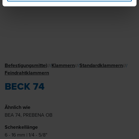
Befestigungsmittel
Klammern
Standard­klammern
//
/
//
/
//
/
Feindraht­klammern
BECK 74
Ähnlich wie
BEA 74, PREBENA OB
Schenkellänge
6 - 16 mm | 1/4 - 5/8"