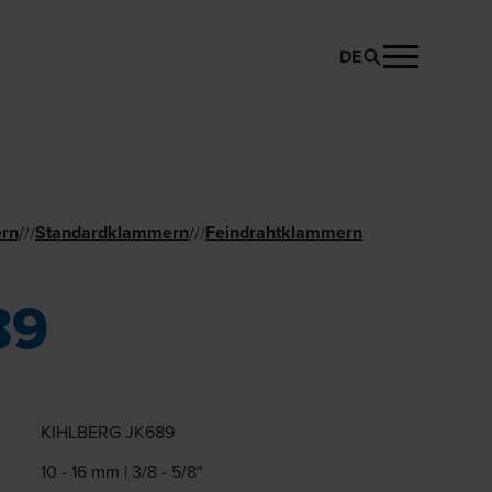
DE
PRODUKT ANFRAGEN
rn
Standard­klammern
Feindraht­klammern
//
/
//
/
89
KIHLBERG JK689
10 - 16 mm | 3/8 - 5/8"