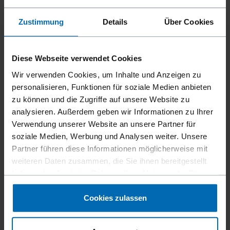
Zustimmung
Details
Über Cookies
Diese Webseite verwendet Cookies
Wir verwenden Cookies, um Inhalte und Anzeigen zu
personalisieren, Funktionen für soziale Medien anbieten
zu können und die Zugriffe auf unsere Website zu
analysieren. Außerdem geben wir Informationen zu Ihrer
Verwendung unserer Website an unsere Partner für
soziale Medien, Werbung und Analysen weiter. Unsere
Partner führen diese Informationen möglicherweise mit
weiteren Daten zusammen, die Sie ihnen bereitgestellt
haben oder die sie im Rahmen Ihrer Nutzung der Dienste
Befestigungsmittel
Klammern
Standard­klammern
//
/
//
/
//
/
gesammelt haben.
Feindraht­klammern
Cookies zulassen
BECK 64