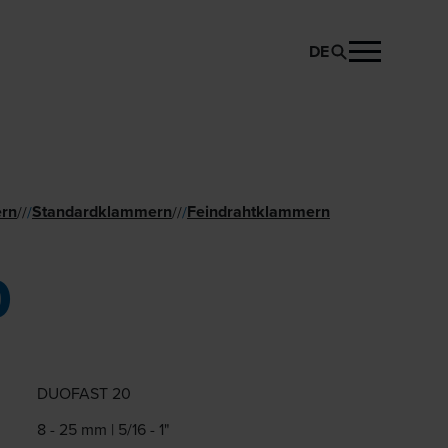
DE
PRODUKT ANFRAGEN
rn
Standard­klammern
Feindraht­klammern
//
/
//
/
0
DUOFAST 20
8 - 25 mm | 5/16 - 1"