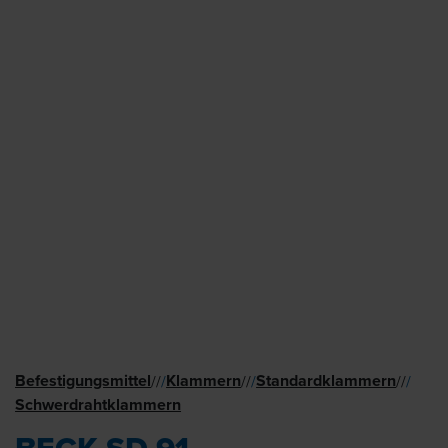
Befestigungsmittel
Klammern
Standard­klammern
//
/
//
/
//
/
Schwer­draht­klammern