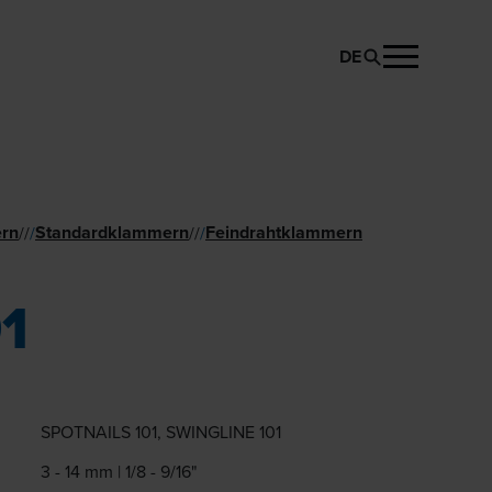
DE
PRODUKT ANFRAGEN
rn
Standard­klammern
Feindraht­klammern
//
/
//
/
1
SPOTNAILS 101, SWINGLINE 101
3 - 14 mm | 1/8 - 9/16"