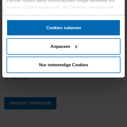
Partner führen diese Informationen möglicherweise mit
Ideal für den Möbelbau, Paneele und Verblendungen, da
weiteren Daten zusammen, die Sie ihnen bereitgestellt
fast unsichtbar nach der Verarbeitung. Kompatibel mit dem
haben oder die sie im Rahmen Ihrer Nutzung der Dienste
Bostitch GFN1664K-E Akku Stiftnagler.
gesammelt haben.
Cookies zulassen
Stifttyp
Stifte
Anpassen
Länge
20 - 45 mm | 13/16 - 1 3/4"
Nur notwendige Cookies
Draht­durchmesser
1,7 mm | 0,07"
PRODUKT ANFRAGEN