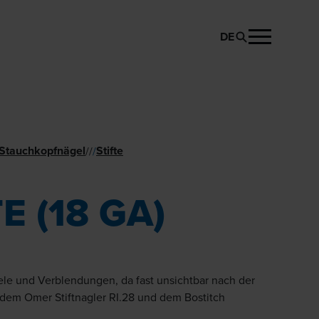
DE
PRODUKT ANFRAGEN
& Stauchkopfnägel
Stifte
//
/
TE (18 GA)
ele und Verblendungen, da fast unsichtbar nach der
 dem Omer Stiftnagler RI.28 und dem Bostitch