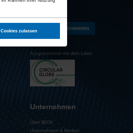
ie im Rahmen Ihrer Nutzung
NEWSLETTER ABONNIEREN
Cookies zulassen
Ausgezeichnet mit dem Label
Unternehmen
Über BECK
Unternehmen & Marken