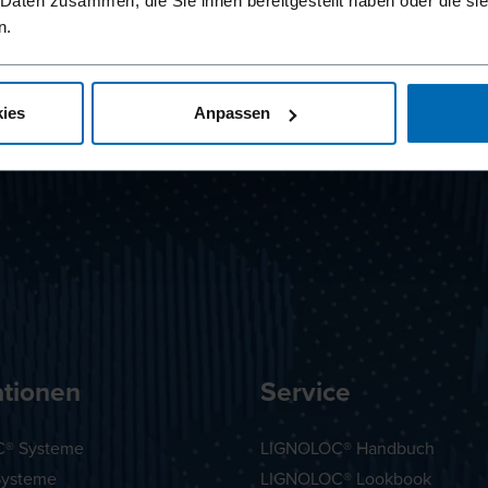
 Daten zusammen, die Sie ihnen bereitgestellt haben oder die s
n.
ies
Anpassen
ationen
Service
® Systeme
LIGNOLOC® Handbuch
Systeme
LIGNOLOC® Lookbook