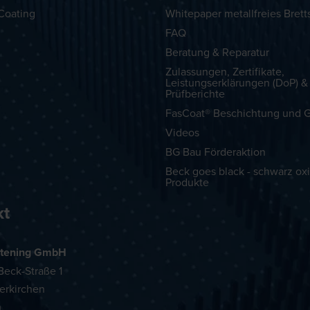
Coating
Whitepaper metallfreies Brett
FAQ
Beratung & Reparatur
Zulassungen, Zertifikate,
Leistungserklärungen (DoP) &
Prüfberichte
FasCoat® Beschichtung und G
Videos
BG Bau Förderaktion
Beck goes black - schwarz oxi
Produkte
kt
tening GmbH
eck-Straße 1
erkirchen
h