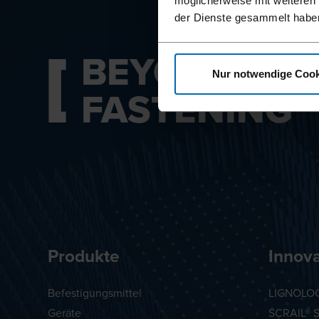
möglicherweise mit weiteren
der Dienste gesammelt habe
BEYOND
Nur notwendige Cook
FASTENING
Produkte
Innov
Befestigungsmittel
LIGNOLOC
Geräte
SCRAIL® 