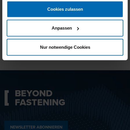
gesammelt haben.
Cookies zulassen
Ich bin mit den
Datenschutzbestimmungen
Anpassen
einverstanden.
Nur notwendige Cookies
ABSENDEN
BEYOND
FASTENING
NEWSLETTER ABONNIEREN