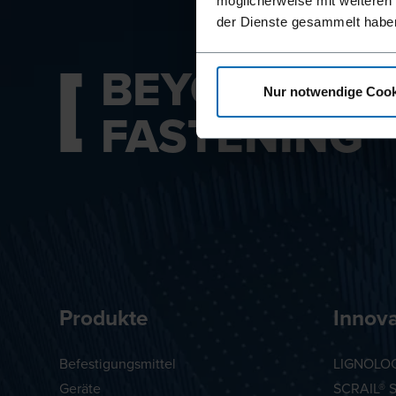
möglicherweise mit weiteren
der Dienste gesammelt habe
BEYOND
Nur notwendige Cook
FASTENING
Produkte
Innov
Befestigungsmittel
LIGNOLOC
Geräte
SCRAIL® 