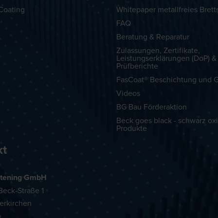
Coating
Whitepaper metallfreies Brett
FAQ
Beratung & Reparatur
Zulassungen, Zertifikate,
Leistungserklärungen (DoP) &
Prüfberichte
FasCoat® Beschichtung und G
Videos
BG Bau Förderaktion
Beck goes black - schwarz oxi
Produkte
kt
tening GmbH
eck-Straße 1
erkirchen
h