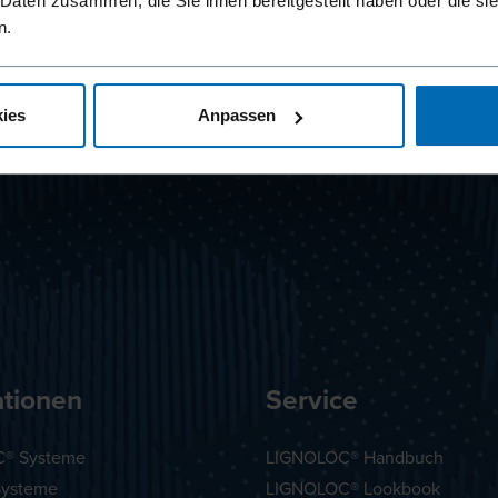
 Daten zusammen, die Sie ihnen bereitgestellt haben oder die s
n.
ies
Anpassen
ationen
Service
® Systeme
LIGNOLOC® Handbuch
Systeme
LIGNOLOC® Lookbook