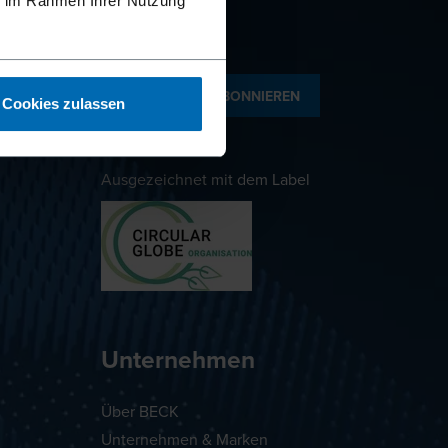
ie im Rahmen Ihrer Nutzung
NEWSLETTER ABONNIEREN
Cookies zulassen
Ausgezeichnet mit dem Label
Unternehmen
Über BECK
Unternehmen & Marken